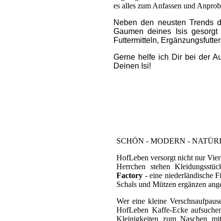
es alles zum Anfassen und Anprob
Neben den neusten Trends de
Gaumen deines Isis gesorgt 
Futtermitteln, Ergänzungsfutte
Gerne helfe ich Dir bei der A
Deinen Isi!
SCHÖN - MODERN - NATÜR
HofLeben versorgt nicht nur Vier
Herrchen stehen Kleidungsstüc
Factory
- eine niederländische F
Schals und Mützen ergänzen anges
Wer eine kleine Verschnaufpause
HofLeben Kaffe-Ecke aufsuchen.
Kleinigkeiten zum Naschen mi