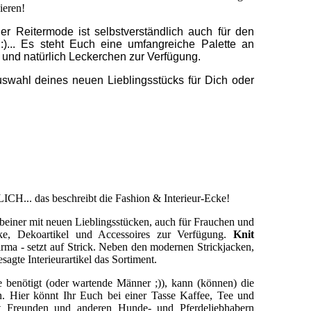
ieren!
r Reitermode ist selbstverständlich auch für den
:)... Es steht Euch eine umfangreiche Palette an
r und natürlich Leckerchen zur Verfügung.
uswahl deines neuen Lieblingsstücks für Dich oder
LICH
... das beschreibt die Fashion & Interieur-Ecke!
beiner mit neuen Lieblingsstücken, auch für Frauchen und
ke, Dekoartikel und Accessoires zur Verfügung.
Knit
irma - setzt auf Strick. Neben den modernen Strickjacken,
agte Interieurartikel das Sortiment.
 benötigt (oder wartende Männer ;)), kann (können) die
 Hier könnt Ihr Euch bei einer Tasse Kaffee, Tee und
t Freunden und anderen Hunde- und Pferdeliebhabern