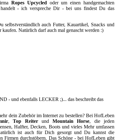
 Firma
Ropes Upcycled
oder um einen handgemachten
handelt - ich verspreche Dir - bei uns findest Du das
selbstverständlich auch Futter, Kauartikel, Snacks und
 kaufen. Natürlich darf auch mal genascht werden :)
 - und ebenfalls LECKER ;)
... das beschreibt das
mehr dein Zubehör im Internet zu bestellen?
Bei HofLeben
mnir
,
Top Reiter
und
Mountain Horse
, die jeden
Trensen, Halfter, Decken, Boots und vieles Mehr umfassen
Natürlich ist auch für Dich gesorgt und Du kannst die
en Firmen durchstöbern. Das Schöne - bei HofLeben gibt