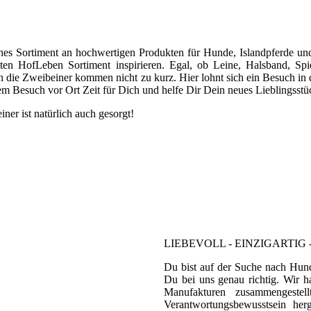
hes Sortiment an hochwertigen Produkten für Hunde, Islandpferde u
en HofLeben Sortiment inspirieren. Egal, ob Leine, Halsband, Spie
h die Zweibeiner kommen nicht zu kurz. Hier lohnt sich ein Besuch i
em Besuch vor Ort Zeit für Dich und helfe Dir Dein neues Lieblingsstü
ner ist natürlich auch gesorgt!
LIEBEVOLL - EINZIGARTIG 
Du bist auf der Suche nach Hun
Du bei uns genau richtig. Wir h
Manufakturen zusammengestell
Verantwortungsbewusstsein he