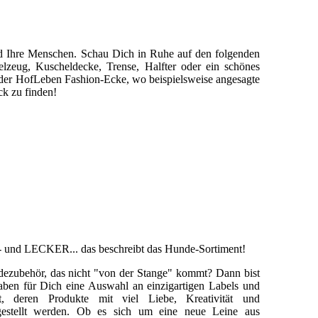
nd Ihre Menschen. Schau Dich in Ruhe auf den folgenden
lzeug, Kuscheldecke, Trense, Halfter oder ein schönes
n der HofLeben Fashion-Ecke, wo beispielsweise angesagte
ck zu finden!
- und LECKER
... das beschreibt das Hunde-Sortiment!
dezubehör, das nicht "von der Stange" kommt? Dann bist
aben für Dich eine Auswahl an einzigartigen Labels und
t, deren Produkte mit viel Liebe, Kreativität und
rgestellt werden. Ob es sich um eine neue Leine aus